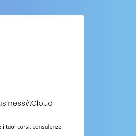
usiness
in
Cloud
i tuoi corsi, consulenze,